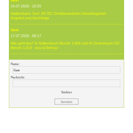
Gast
24.07.2026 - 16:55
Natternbach: Dorf. ZR ÖO: Dichtbesiedeltes Industriegebiet.
Angebot und Nachfrage
Gast
17.07.2026 - 08:17
Wie geht das? In Natternbach Benzin 1,666 und im Zentralraum OÖ
Benzin 1,819 - das ist Betrug !
Gast
Name:
17.07.2026 - 07:05
Eure Preise eher Märchenstunde :-) Vorort nix zu sehen !
Nachricht:
Gast
24.06.2026 - 20:59
Smileys
24.06.26 20.00 Uhr OMV Attnang: Der hier angegebene Dieselpreis
mit 1,699 ist aktuell ein viel höherer....
Gast
23.06.2026 - 23:24
Warum ist das Benzin noch immer so überzogenen hoch? Verteuert
es gefälligst in dem Land, das diesen sinnlosen Krieg angefangen