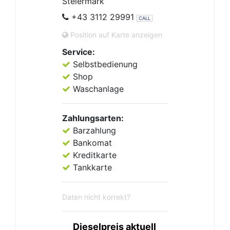
Steiermark
+43 3112 29991
CALL
Position auf Karte anzeigen
Service:
Selbstbedienung
Shop
Waschanlage
Zahlungsarten:
Barzahlung
Bankomat
Kreditkarte
Tankkarte
Daten nicht korrekt?
Dieselpreis aktuell