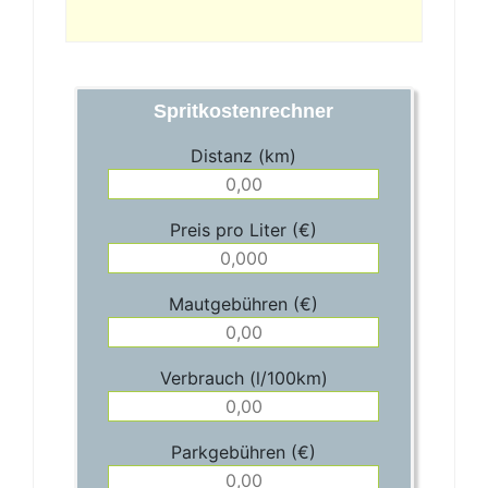
Spritkostenrechner
Distanz (km)
Preis pro Liter (€)
Mautgebühren (€)
Verbrauch (l/100km)
Parkgebühren (€)