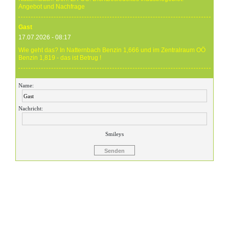
Angebot und Nachfrage
Gast
17.07.2026 - 08:17
Wie geht das? In Natternbach Benzin 1,666 und im Zentralraum OÖ
Benzin 1,819 - das ist Betrug !
Gast
Name:
17.07.2026 - 07:05
Eure Preise eher Märchenstunde :-) Vorort nix zu sehen !
Nachricht:
Gast
24.06.2026 - 20:59
Smileys
24.06.26 20.00 Uhr OMV Attnang: Der hier angegebene Dieselpreis
mit 1,699 ist aktuell ein viel höherer....
Gast
23.06.2026 - 23:24
Warum ist das Benzin noch immer so überzogenen hoch? Verteuert
es gefälligst in dem Land, das diesen sinnlosen Krieg angefangen
hat!