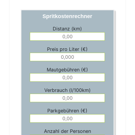
Spritkostenrechner
Distanz (km)
Preis pro Liter (€)
Mautgebühren (€)
Verbrauch (l/100km)
Parkgebühren (€)
Anzahl der Personen