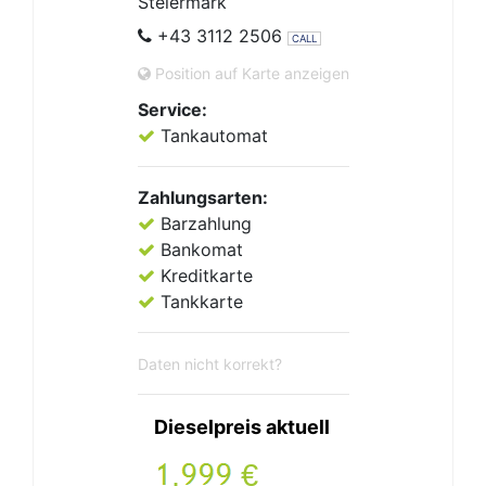
Steiermark
+43 3112 2506
CALL
Position auf Karte anzeigen
Service:
Tankautomat
Zahlungsarten:
Barzahlung
Bankomat
Kreditkarte
Tankkarte
Daten nicht korrekt?
Dieselpreis aktuell
.
€