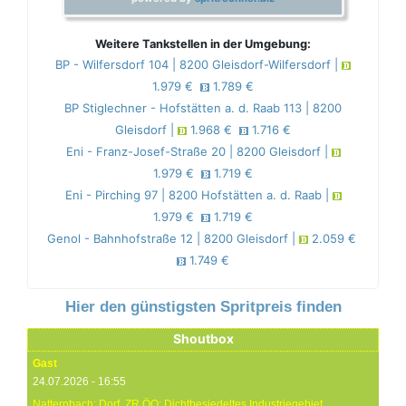
Weitere Tankstellen in der Umgebung:
BP - Wilfersdorf 104 | 8200 Gleisdorf-Wilfersdorf |
1.979 €
1.789 €
BP Stiglechner - Hofstätten a. d. Raab 113 | 8200
Gleisdorf |
1.968 €
1.716 €
Eni - Franz-Josef-Straße 20 | 8200 Gleisdorf |
1.979 €
1.719 €
Eni - Pirching 97 | 8200 Hofstätten a. d. Raab |
1.979 €
1.719 €
Genol - Bahnhofstraße 12 | 8200 Gleisdorf |
2.059 €
1.749 €
Hier den günstigsten Spritpreis finden
Shoutbox
Gast
24.07.2026 - 16:55
Natternbach: Dorf. ZR ÖO: Dichtbesiedeltes Industriegebiet.