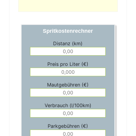
Spritkostenrechner
Distanz (km)
Preis pro Liter (€)
Mautgebühren (€)
Verbrauch (l/100km)
Parkgebühren (€)