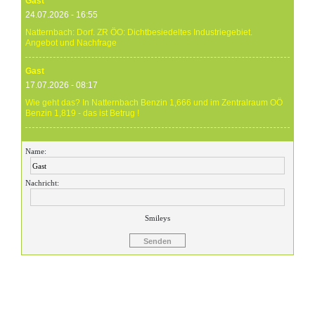
Gast
24.07.2026 - 16:55
Natternbach: Dorf. ZR ÖO: Dichtbesiedeltes Industriegebiet.
Angebot und Nachfrage
Gast
17.07.2026 - 08:17
Wie geht das? In Natternbach Benzin 1,666 und im Zentralraum OÖ
Benzin 1,819 - das ist Betrug !
Gast
Name:
17.07.2026 - 07:05
Eure Preise eher Märchenstunde :-) Vorort nix zu sehen !
Nachricht:
Gast
24.06.2026 - 20:59
Smileys
24.06.26 20.00 Uhr OMV Attnang: Der hier angegebene Dieselpreis
mit 1,699 ist aktuell ein viel höherer....
Gast
23.06.2026 - 23:24
Warum ist das Benzin noch immer so überzogenen hoch? Verteuert
es gefälligst in dem Land, das diesen sinnlosen Krieg angefangen