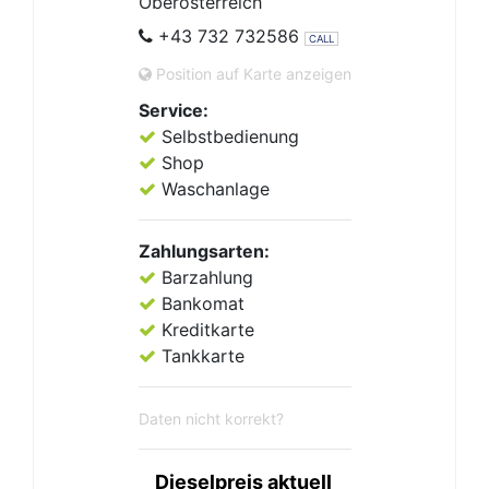
Oberösterreich
+43 732 732586
CALL
Position auf Karte anzeigen
Service:
Selbstbedienung
Shop
Waschanlage
Zahlungsarten:
Barzahlung
Bankomat
Kreditkarte
Tankkarte
Daten nicht korrekt?
Dieselpreis aktuell