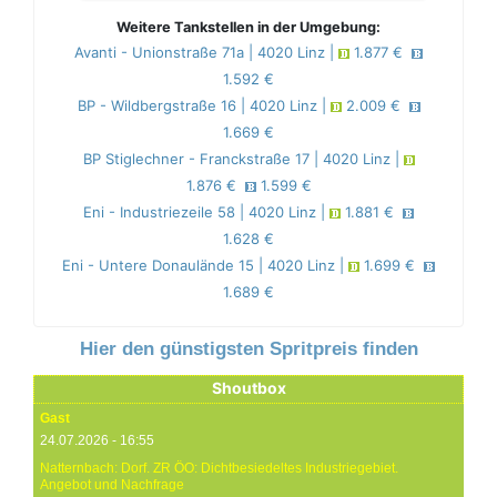
Weitere Tankstellen in der Umgebung:
Avanti - Unionstraße 71a | 4020 Linz |
1.877 €
1.592 €
BP - Wildbergstraße 16 | 4020 Linz |
2.009 €
1.669 €
BP Stiglechner - Franckstraße 17 | 4020 Linz |
1.876 €
1.599 €
Eni - Industriezeile 58 | 4020 Linz |
1.881 €
1.628 €
Eni - Untere Donaulände 15 | 4020 Linz |
1.699 €
1.689 €
Hier den günstigsten Spritpreis finden
Shoutbox
Gast
24.07.2026 - 16:55
Natternbach: Dorf. ZR ÖO: Dichtbesiedeltes Industriegebiet.
Angebot und Nachfrage