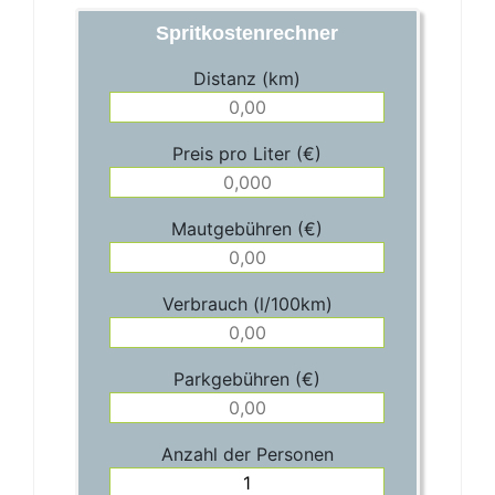
Spritkostenrechner
Distanz (km)
Preis pro Liter (€)
Mautgebühren (€)
Verbrauch (l/100km)
Parkgebühren (€)
Anzahl der Personen