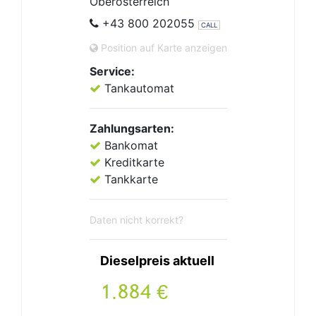
Oberösterreich
+43 800 202055
CALL
Position auf Karte anzeigen
Service:
Tankautomat
Zahlungsarten:
Bankomat
Kreditkarte
Tankkarte
Daten nicht korrekt?
Dieselpreis aktuell
.
€