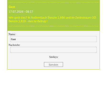
Gast
17.07.2026 - 08:17
Wie geht das? In Natternbach Benzin 1,666 und im Zentralraum OÖ
Benzin 1,819 - das ist Betrug !
Gast
Name:
17.07.2026 - 07:05
Eure Preise eher Märchenstunde :-) Vorort nix zu sehen !
Nachricht:
Gast
24.06.2026 - 20:59
Smileys
24.06.26 20.00 Uhr OMV Attnang: Der hier angegebene Dieselpreis
mit 1,699 ist aktuell ein viel höherer....
Gast
23.06.2026 - 23:24
Warum ist das Benzin noch immer so überzogenen hoch? Verteuert
es gefälligst in dem Land, das diesen sinnlosen Krieg angefangen
hat!
Gast