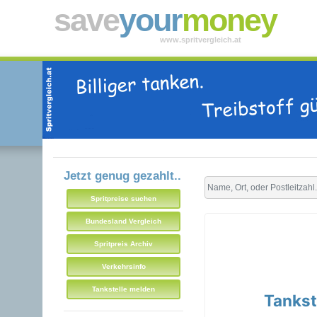
save
your
money
www.spritvergleich.at
Jetzt genug gezahlt..
Spritpreise suchen
Bundesland Vergleich
Spritpreis Archiv
Verkehrsinfo
Tankstelle melden
Tankst