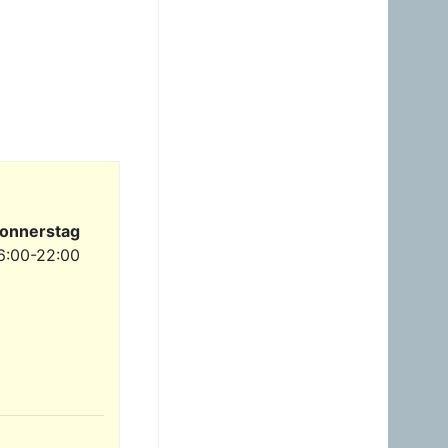
23.06.2026 - 23:24
Warum ist das Benzin noch
immer so überzogenen
hoch? Verteuert es
gefälligst in dem Land, das
diesen sinnlosen Krieg
angefangen hat!
Gast
23.06.2026 - 09:36
Benzinpreis passt
überhaupt nicht mehr
gegenüber Diesel! Hört auf
onnerstag
dieses Nebenprodukt an
die USA zu verschenken!
6:00-22:00
Gast
23.06.2026 - 08:35
zum Glück brauche ich
mein Auto nicht wirklich.
Hab heuer erst einmal
getankt. Sogar ein Pickerl
hab ich machen lassen -
keine Mängel, obwoh...
Gast