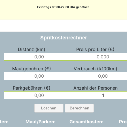
Feiertags 06:00-22:00 Uhr geöffnet.
Spritkostenrechner
Distanz (km)
Preis pro Liter (€)
Mautgebühren (€)
Verbrauch (l/100km)
Parkgebühren (€)
Anzahl der Personen
Löschen
Berechnen
ten:
Maut/Parken:
Gesamtkosten:
Pro