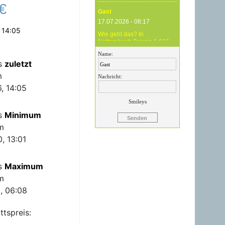
€
Gast
17.07.2026 - 08:17
 14:05
Wie geht das? In
Natternbach Benzin 1,666
und im Zentralraum OÖ
Name:
Benzin 1,819 - das ist
is
zuletzt
Betrug !
m
Nachricht:
Gast
, 14:05
17.07.2026 - 07:05
Smileys
Eure Preise eher
is
Minimum
Märchenstunde :-) Vorort nix
zu sehen !
m
, 13:01
Gast
24.06.2026 - 20:59
is
Maximum
24.06.26 20.00 Uhr OMV
Attnang: Der hier
m
angegebene Dieselpreis
mit 1,699 ist aktuell ein viel
, 06:08
höherer....
ttspreis:
Gast