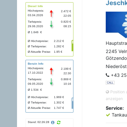
Jesch
Diesel Info
Höchstpreis:
2.472 €
03.04.2026
22:05
Tiefstpreis:
0.820 €
29.06.2020
08:15
Ø 1.646 €
Ø Höchstpreise:
2.212 €
Hauptstr
Ø Tiefstpreise:
1.282 €
2245 Vel
Ø Aktuelle Preise:
1.95 €
Götzendo
Benzin Info
Niederöst
Höchstpreis:
2.199 €
17.10.2022
22:30
+43 25
Tiefstpreis:
0.869 €
CALL
09.05.2020
10:16
Ø 1.534 €
Position 
Ø Höchstpreise:
1.969 €
anzeigen
Ø Tiefstpreise:
1.302 €
Service:
Ø Aktuelle Preise:
1.747 €
Tankau
Stand: 02:26:28