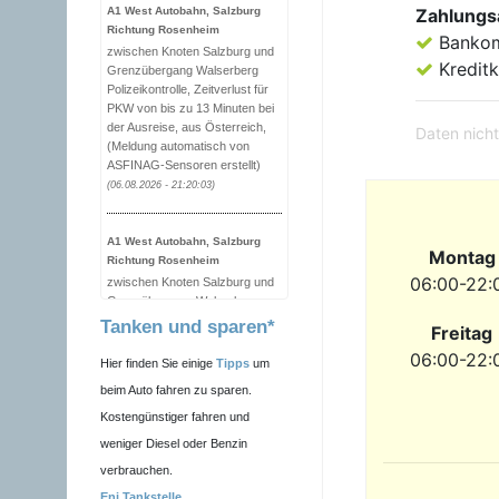
A1 West Autobahn, Salzburg
Zahlungs
Richtung Rosenheim
Banko
zwischen Knoten Salzburg und
Kreditk
Grenzübergang Walserberg
Polizeikontrolle, Zeitverlust für
PKW von bis zu 13 Minuten bei
der Ausreise, aus Österreich,
Daten nicht
(Meldung automatisch von
ASFINAG-Sensoren erstellt)
(06.08.2026 - 21:20:03)
A1 West Autobahn, Salzburg
Montag
Richtung Rosenheim
06:00-22:
zwischen Knoten Salzburg und
Grenzübergang Walserberg
Polizeikontrolle, Zeitverlust für
Tanken und sparen*
Freitag
PKW von bis zu 7 Minuten bei
06:00-22:
der Ausreise, aus Österreich,
Hier finden Sie einige
Tipps
um
(Meldung automatisch von
beim Auto fahren zu sparen.
ASFINAG-Sensoren erstellt)
Kostengünstiger fahren und
(06.08.2026 - 21:10:01)
weniger Diesel oder Benzin
verbrauchen.
A1 West Autobahn, Salzburg
Richtung Rosenheim
Eni Tankstelle