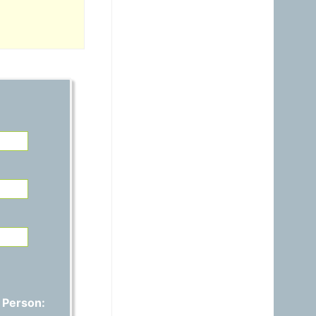
21.06.2026 - 14:54
warum ist das Benzin noch
immer So teuer, obwohl es
nur ein Nebenprodukt der
Raffinerie ist? Verschifft ihr
es noch immer zum Nulltarif
zu den USA?A?
Gast
15.06.2026 - 17:42
Auspreisung stimmt nicht,
ich habe 1,829€ anstatt
1,689€ bezahlt..
Gast
01.06.2026 - 20:48
warum ist das Benzin noch
immer fast gleich teuer wie
Diesel, obwohl das immer
nur ein Nebenprodukt ist
und wir davon genug
haben?
 Person:
Gast