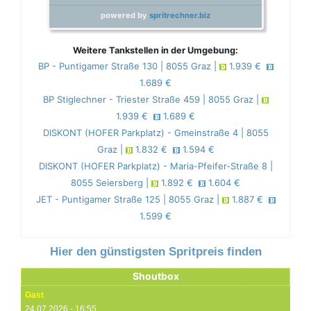
powered by
spritrechner.biz
Weitere Tankstellen in der Umgebung:
BP - Puntigamer Straße 130 | 8055 Graz |
1.939 €
1.689 €
BP Stiglechner - Triester Straße 459 | 8055 Graz |
1.939 €
1.689 €
DISKONT (HOFER Parkplatz) - Gmeinstraße 4 | 8055
Graz |
1.832 €
1.594 €
DISKONT (HOFER Parkplatz) - Maria-Pfeifer-Straße 8 |
8055 Seiersberg |
1.892 €
1.604 €
JET - Puntigamer Straße 125 | 8055 Graz |
1.887 €
1.599 €
Hier den günstigsten Spritpreis finden
Shoutbox
Gast
24.07.2026 - 16:55