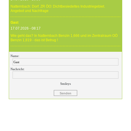
Natternbach: Dorf. ZR ÖO: Dichtbesiedeltes Industriegebiet.
Angebot und Nachfrage
Gast
17.07.2026 - 08:17
Wie geht das? In Natternbach Benzin 1,666 und im Zentralraum OÖ
Benzin 1,819 - das ist Betrug !
Gast
Name:
17.07.2026 - 07:05
Eure Preise eher Märchenstunde :-) Vorort nix zu sehen !
Nachricht:
Gast
24.06.2026 - 20:59
Smileys
24.06.26 20.00 Uhr OMV Attnang: Der hier angegebene Dieselpreis
mit 1,699 ist aktuell ein viel höherer....
Gast
23.06.2026 - 23:24
Warum ist das Benzin noch immer so überzogenen hoch? Verteuert
es gefälligst in dem Land, das diesen sinnlosen Krieg angefangen
hat!