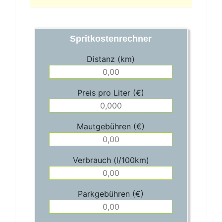
Spritkostenrechner
Distanz (km)
Preis pro Liter (€)
Mautgebühren (€)
Verbrauch (l/100km)
Parkgebühren (€)