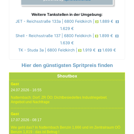
Weitere Tankstellen in der Umgebung:
JET - Reichsstraße 133a | 6800 Feldkirch |
1.889 €
1.629 €
Shell - Reichsstraße 137 | 6800 Feldkirch |
1.899 €
1.639 €
TK - Studa 3a | 6800 Feldkirch |
1.919 €
1.699 €
Hier den günstigsten Spritpreis finden
Shoutbox
Gast
24.07.2026 - 16:55
Natternbach: Dorf. ZR ÖO: Dichtbesiedeltes Industriegebiet.
Angebot und Nachfrage
Gast
17.07.2026 - 08:17
Wie geht das? In Natternbach Benzin 1,666 und im Zentralraum OÖ
Benzin 1,819 - das ist Betrug !