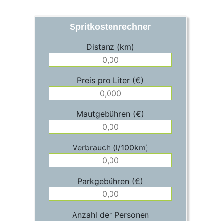
Spritkostenrechner
Distanz (km)
Preis pro Liter (€)
Mautgebühren (€)
Verbrauch (l/100km)
Parkgebühren (€)
Anzahl der Personen