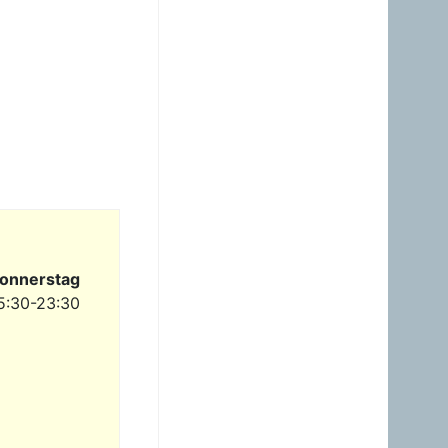
23.06.2026 - 23:24
Warum ist das Benzin noch
immer so überzogenen
hoch? Verteuert es
gefälligst in dem Land, das
diesen sinnlosen Krieg
angefangen hat!
Gast
23.06.2026 - 09:36
Benzinpreis passt
überhaupt nicht mehr
gegenüber Diesel! Hört auf
dieses Nebenprodukt an
die USA zu verschenken!
onnerstag
Gast
5:30-23:30
23.06.2026 - 08:35
zum Glück brauche ich
mein Auto nicht wirklich.
Hab heuer erst einmal
getankt. Sogar ein Pickerl
hab ich machen lassen -
keine Mängel, obwoh...
Gast