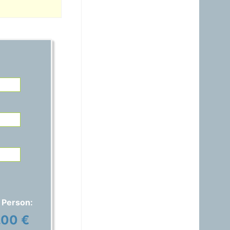
21.06.2026 - 14:54
warum ist das Benzin noch
immer So teuer, obwohl es
nur ein Nebenprodukt der
Raffinerie ist? Verschifft ihr
es noch immer zum Nulltarif
zu den USA?A?
Gast
15.06.2026 - 17:42
Auspreisung stimmt nicht,
ich habe 1,829€ anstatt
1,689€ bezahlt..
Gast
01.06.2026 - 20:48
warum ist das Benzin noch
immer fast gleich teuer wie
Diesel, obwohl das immer
nur ein Nebenprodukt ist
und wir davon genug
 Person:
haben?
.00 €
Gast