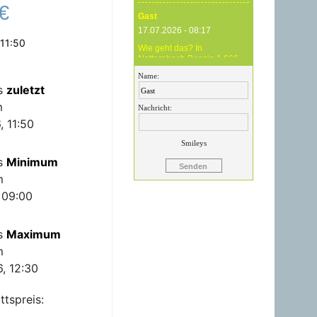
€
Gast
17.07.2026 - 08:17
 11:50
Wie geht das? In
Natternbach Benzin 1,666
und im Zentralraum OÖ
Name:
Benzin 1,819 - das ist
is
zuletzt
Betrug !
m
Nachricht:
Gast
, 11:50
17.07.2026 - 07:05
Smileys
Eure Preise eher
is
Minimum
Märchenstunde :-) Vorort nix
zu sehen !
m
, 09:00
Gast
24.06.2026 - 20:59
is
Maximum
24.06.26 20.00 Uhr OMV
Attnang: Der hier
m
angegebene Dieselpreis
mit 1,699 ist aktuell ein viel
, 12:30
höherer....
ttspreis:
Gast