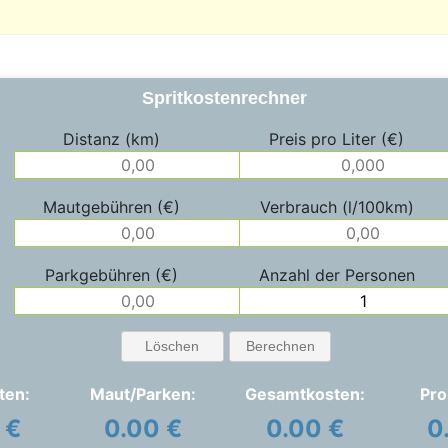
Spritkostenrechner
Distanz (km)
Preis pro Liter (€)
Mautgebühren (€)
Verbrauch (l/100km)
Parkgebühren (€)
Anzahl der Personen
Löschen
Berechnen
ten:
Maut/Parken:
Gesamtkosten:
Pro
 €
0.00 €
0.00 €
0