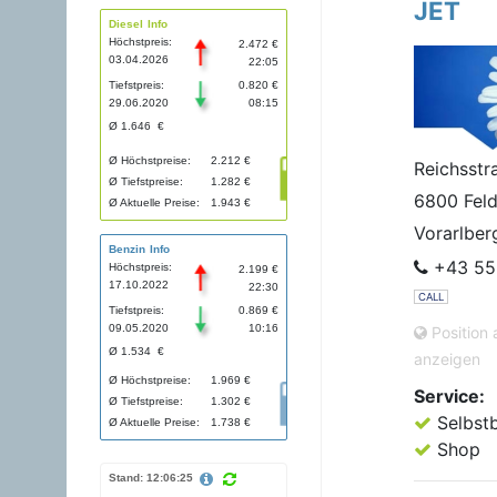
JET
Diesel Info
Höchstpreis:
2.472 €
03.04.2026
22:05
Tiefstpreis:
0.820 €
29.06.2020
08:15
Ø 1.646 €
Ø Höchstpreise:
2.212 €
Reichsstr
Ø Tiefstpreise:
1.282 €
6800 Feld
Ø Aktuelle Preise:
1.943 €
Vorarlber
Benzin Info
+43 55
Höchstpreis:
2.199 €
17.10.2022
22:30
CALL
Tiefstpreis:
0.869 €
09.05.2020
10:16
Position 
Ø 1.534 €
anzeigen
Ø Höchstpreise:
1.969 €
Service:
Ø Tiefstpreise:
1.302 €
Selbst
Ø Aktuelle Preise:
1.738 €
Shop
Stand: 12:06:25