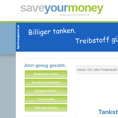
save
your
money
www.spritvergleich.at
Jetzt genug gezahlt..
Spritpreise suchen
Bundesland Vergleich
Spritpreis Archiv
Verkehrsinfo
Tankstelle melden
Tankst