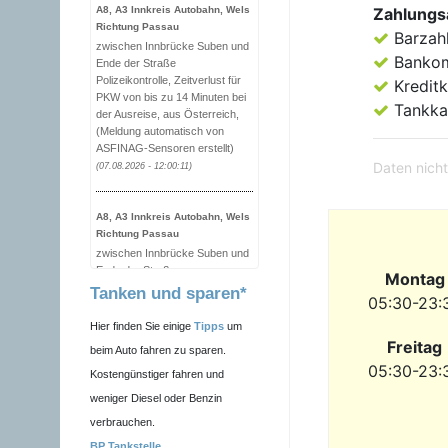
A8, A3 Innkreis Autobahn, Wels
Zahlungs
Richtung Passau
Barzah
zwischen Innbrücke Suben und
Banko
Ende der Straße
Polizeikontrolle, Zeitverlust für
Kreditk
PKW von bis zu 14 Minuten bei
Tankka
der Ausreise, aus Österreich,
(Meldung automatisch von
ASFINAG-Sensoren erstellt)
Daten nicht
(07.08.2026 - 12:00:11)
A8, A3 Innkreis Autobahn, Wels
Richtung Passau
zwischen Innbrücke Suben und
Ende der Straße
Montag
Polizeikontrolle, Zeitverlust für
Tanken und sparen*
05:30-23:
PKW von bis zu 15 Minuten bei
der Ausreise, aus Österreich,
Hier finden Sie einige
Tipps
um
(Meldung automatisch von
Freitag
beim Auto fahren zu sparen.
ASFINAG-Sensoren erstellt)
05:30-23:
Kostengünstiger fahren und
(07.08.2026 - 11:50:01)
weniger Diesel oder Benzin
verbrauchen.
A10 Tauern Autobahn, Villach
Richtung Salzburg
BP Tankstelle