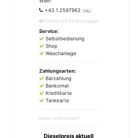
Wien
+43 1 2597962
CALL
Position auf Karte anzeigen
Service:
Selbstbedienung
Shop
Waschanlage
Zahlungsarten:
Barzahlung
Bankomat
Kreditkarte
Tankkarte
Daten nicht korrekt?
Dieselpreis aktuell