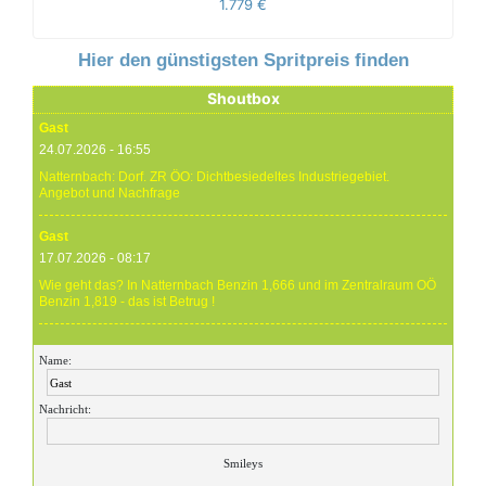
1.779 €
Hier den günstigsten Spritpreis finden
Shoutbox
Gast
24.07.2026 - 16:55
Natternbach: Dorf. ZR ÖO: Dichtbesiedeltes Industriegebiet.
Angebot und Nachfrage
Gast
17.07.2026 - 08:17
Wie geht das? In Natternbach Benzin 1,666 und im Zentralraum OÖ
Benzin 1,819 - das ist Betrug !
Gast
Name:
17.07.2026 - 07:05
Eure Preise eher Märchenstunde :-) Vorort nix zu sehen !
Nachricht:
Gast
24.06.2026 - 20:59
Smileys