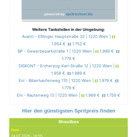
powered by
spritrechner.biz
Weitere Tankstellen in der Umgebung:
Avanti - Eßlinger Hauptstraße 32 | 1220 Wien |
1.954 €
1.752 €
BP - Gewerbeparkstraße 1 | 1220 Wien |
1.999 €
1.779 €
DISKONT - Erzherzog-Karl-Straße 12 | 1220 Wien |
1.958 €
1.989 €
Eni - Biberhaufenweg 115 | 1220 Wien |
1.979 €
1.779 €
Eni - Rautenweg 13 | 1220 Wien |
1.969 €
1.759 €
Hier den günstigsten Spritpreis finden
Shoutbox
Gast
24.07.2026 - 16:55