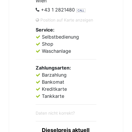
Wien
+43 1 2821480
CALL
Position auf Karte anzeigen
Service:
Selbstbedienung
Shop
Waschanlage
Zahlungsarten:
Barzahlung
Bankomat
Kreditkarte
Tankkarte
Daten nicht korrekt?
Dieselpreis aktuell