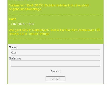
Natternbach: Dorf. ZR ÖO: Dichtbesiedeltes Industriegebiet.
Angebot und Nachfrage
Gast
17.07.2026 - 08:17
Wie geht das? In Natternbach Benzin 1,666 und im Zentralraum OÖ
Benzin 1,819 - das ist Betrug !
Gast
Name:
17.07.2026 - 07:05
Eure Preise eher Märchenstunde :-) Vorort nix zu sehen !
Nachricht:
Gast
24.06.2026 - 20:59
Smileys
24.06.26 20.00 Uhr OMV Attnang: Der hier angegebene Dieselpreis
mit 1,699 ist aktuell ein viel höherer....
Gast
23.06.2026 - 23:24
Warum ist das Benzin noch immer so überzogenen hoch? Verteuert
es gefälligst in dem Land, das diesen sinnlosen Krieg angefangen
hat!