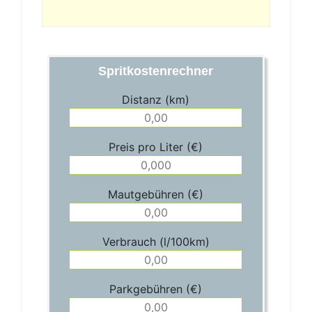
Spritkostenrechner
Distanz (km)
Preis pro Liter (€)
Mautgebühren (€)
Verbrauch (l/100km)
Parkgebühren (€)