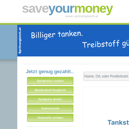
save
your
money
www.spritvergleich.at
Jetzt genug gezahlt..
Spritpreise suchen
Bundesland Vergleich
Spritpreis Archiv
Verkehrsinfo
Tankstelle melden
Tankst