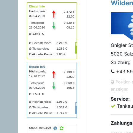
Wilden
Diesel Info
Höchstpreis:
2.472 €
03.04.2026
22:05
Tiefstpreis:
0.820 €
29.06.2020
08:15
Ø 1.646 €
Ø Höchstpreise:
2.213 €
Gnigler S
Ø Tiefstpreise:
1.282 €
5020 Sal
Ø Aktuelle Preise:
1.95 €
Salzburg
Benzin Info
+43 59
Höchstpreis:
2.199 €
17.10.2022
22:30
Position 
Tiefstpreis:
0.869 €
09.05.2020
10:16
anzeigen
Ø 1.534 €
Service:
Ø Höchstpreise:
1.969 €
Tankau
Ø Tiefstpreise:
1.302 €
Ø Aktuelle Preise:
1.747 €
Zahlungs
Stand: 00:04:25