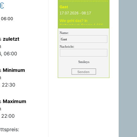
€
Gast
17.07.2026 - 08:17
 06:00
Wie geht das? In
Natternbach Benzin 1,666
und im Zentralraum OÖ
Name:
Benzin 1,819 - das ist
is
zuletzt
Betrug !
m
Nachricht:
Gast
, 06:00
17.07.2026 - 07:05
Smileys
Eure Preise eher
is
Minimum
Märchenstunde :-) Vorort nix
zu sehen !
m
, 22:30
Gast
24.06.2026 - 20:59
is
Maximum
24.06.26 20.00 Uhr OMV
Attnang: Der hier
m
angegebene Dieselpreis
mit 1,699 ist aktuell ein viel
, 22:00
höherer....
ttspreis:
Gast