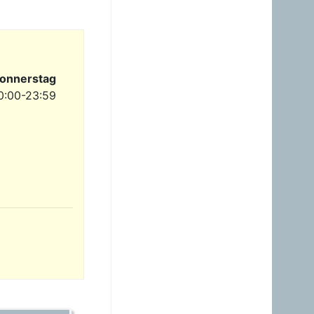
23.06.2026 - 23:24
Warum ist das Benzin noch
immer so überzogenen
hoch? Verteuert es
gefälligst in dem Land, das
diesen sinnlosen Krieg
angefangen hat!
onnerstag
0:00-23:59
Gast
23.06.2026 - 09:36
Benzinpreis passt
überhaupt nicht mehr
gegenüber Diesel! Hört auf
dieses Nebenprodukt an
die USA zu verschenken!
Gast
23.06.2026 - 08:35
zum Glück brauche ich
mein Auto nicht wirklich.
Hab heuer erst einmal
getankt. Sogar ein Pickerl
hab ich machen lassen -
keine Mängel, obwoh...
Gast