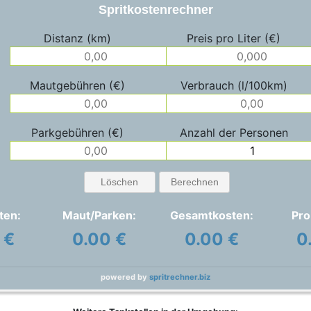
Spritkostenrechner
Distanz (km)
Preis pro Liter (€)
Mautgebühren (€)
Verbrauch (l/100km)
Parkgebühren (€)
Anzahl der Personen
Löschen
Berechnen
ten:
Maut/Parken:
Gesamtkosten:
Pro
 €
0.00 €
0.00 €
0
powered by
spritrechner.biz