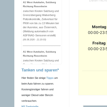
Daten nicht
A1 West Autobahn, Salzburg
Richtung Rosenheim
zwischen Knoten Salzburg und
Grenzübergang Walserberg
Polizeikontrolle, Zeitverlust für
PKW von bis zu 13 Minuten bei
Montag
der Ausreise, aus Österreich,
(Meldung automatisch von
00:00-23:
ASFINAG-Sensoren erstellt)
(06.08.2026 - 21:20:03)
Freitag
00:00-23:
A1 West Autobahn, Salzburg
Richtung Rosenheim
zwischen Knoten Salzburg und
Grenzübergang Walserberg
Polizeikontrolle, Zeitverlust für
Tanken und sparen*
PKW von bis zu 7 Minuten bei
der Ausreise, aus Österreich,
Hier finden Sie einige
Tipps
um
(Meldung automatisch von
beim Auto fahren zu sparen.
ASFINAG-Sensoren erstellt)
Kostengünstiger fahren und
(06.08.2026 - 21:10:01)
weniger Diesel oder Benzin
verbrauchen.
A1 West Autobahn, Salzburg
Richtung Rosenheim
M3 Tankstelle