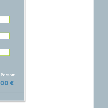
21.06.2026 - 14:54
warum ist das Benzin noch
immer So teuer, obwohl es
nur ein Nebenprodukt der
Raffinerie ist? Verschifft ihr
es noch immer zum Nulltarif
zu den USA?A?
Gast
15.06.2026 - 17:42
Auspreisung stimmt nicht,
ich habe 1,829€ anstatt
1,689€ bezahlt..
Gast
01.06.2026 - 20:48
 Person:
warum ist das Benzin noch
immer fast gleich teuer wie
.00 €
Diesel, obwohl das immer
nur ein Nebenprodukt ist
und wir davon genug
haben?
Gast