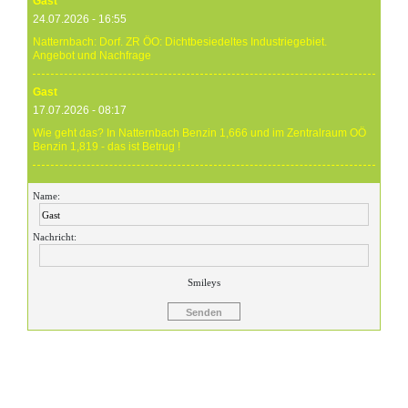
Gast
24.07.2026 - 16:55
Natternbach: Dorf. ZR ÖO: Dichtbesiedeltes Industriegebiet.
Angebot und Nachfrage
Gast
17.07.2026 - 08:17
Wie geht das? In Natternbach Benzin 1,666 und im Zentralraum OÖ
Benzin 1,819 - das ist Betrug !
Gast
Name:
17.07.2026 - 07:05
Eure Preise eher Märchenstunde :-) Vorort nix zu sehen !
Nachricht:
Gast
24.06.2026 - 20:59
Smileys
24.06.26 20.00 Uhr OMV Attnang: Der hier angegebene Dieselpreis
mit 1,699 ist aktuell ein viel höherer....
Gast
23.06.2026 - 23:24
Warum ist das Benzin noch immer so überzogenen hoch? Verteuert
es gefälligst in dem Land, das diesen sinnlosen Krieg angefangen