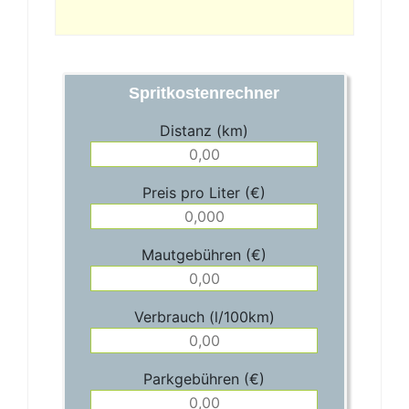
Spritkostenrechner
Distanz (km)
Preis pro Liter (€)
Mautgebühren (€)
Verbrauch (l/100km)
Parkgebühren (€)