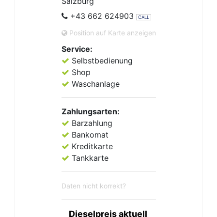
Salzburg
+43 662 624903
CALL
Position auf Karte anzeigen
Service:
Selbstbedienung
Shop
Waschanlage
Zahlungsarten:
Barzahlung
Bankomat
Kreditkarte
Tankkarte
Daten nicht korrekt?
Dieselpreis aktuell