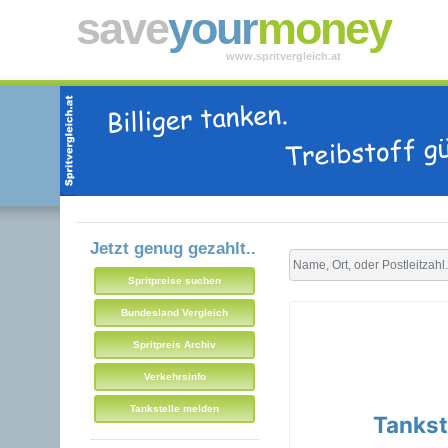
save
your
money
www.spritvergleich.at
Jetzt genug gezahlt..
Spritpreise suchen
Bundesland Vergleich
Spritpreis Archiv
Verkehrsinfo
Tankstelle melden
Tankst