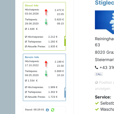
Stigle
Diesel Info
Höchstpreis:
2.472 €
03.04.2026
22:05
Tiefstpreis:
0.820 €
29.06.2020
08:15
Ø 1.646 €
Ø Höchstpreise:
2.212 €
Reiningha
Ø Tiefstpreise:
1.282 €
63
Ø Aktuelle Preise:
1.935 €
8020 Gra
Benzin Info
Steiermar
Höchstpreis:
2.199 €
17.10.2022
22:30
+43 31
Tiefstpreis:
0.869 €
CALL
09.05.2020
10:16
Ø 1.534 €
Position 
Ø Höchstpreise:
1.969 €
anzeigen
Ø Tiefstpreise:
1.302 €
Service:
Ø Aktuelle Preise:
1.723 €
Selbst
Wascha
Stand: 08:29:01