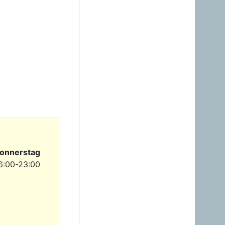
23.06.2026 - 23:24
Warum ist das Benzin noch
immer so überzogenen
hoch? Verteuert es
gefälligst in dem Land, das
diesen sinnlosen Krieg
angefangen hat!
Gast
23.06.2026 - 09:36
Benzinpreis passt
überhaupt nicht mehr
gegenüber Diesel! Hört auf
dieses Nebenprodukt an
die USA zu verschenken!
Gast
onnerstag
23.06.2026 - 08:35
6:00-23:00
zum Glück brauche ich
mein Auto nicht wirklich.
Hab heuer erst einmal
getankt. Sogar ein Pickerl
hab ich machen lassen -
keine Mängel, obwoh...
Gast