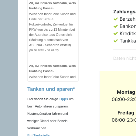
A8, A3 Innkreis Autobahn, Wels
Richtung Passau
Zahlungs
zwischen Innbrücke Suben und
Barzah
Ende der Straße
Polizeikontrolle, Zeitverlust für
Banko
PKW von bis zu 13 Minuten bei
Kreditk
der Ausreise, aus Österreich,
Tankka
(Meldung automatisch von
ASFINAG-Sensoren erstellt)
(09.08.2026 - 08:20:02)
Daten nicht
A8, A3 Innkreis Autobahn, Wels
Richtung Passau
zwischen Innbrücke Suben und
Ende der Straße
Polizeikontrolle, Zeitverlust für
Tanken und sparen*
Montag
PKW von bis zu 12 Minuten bei
der Ausreise, aus Österreich,
06:00-23:
Hier finden Sie einige
Tipps
um
(Meldung automatisch von
beim Auto fahren zu sparen.
ASFINAG-Sensoren erstellt)
Freitag
Kostengünstiger fahren und
(09.08.2026 - 08:10:01)
06:00-23:
weniger Diesel oder Benzin
verbrauchen.
A8, A3 Innkreis Autobahn, Wels
Richtung Passau
Eni Tankstelle