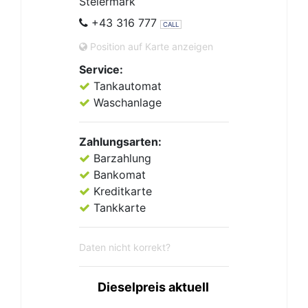
Steiermark
+43 316 777
CALL
Position auf Karte anzeigen
Service:
Tankautomat
Waschanlage
Zahlungsarten:
Barzahlung
Bankomat
Kreditkarte
Tankkarte
Daten nicht korrekt?
Dieselpreis aktuell