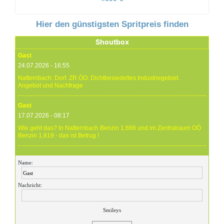
Hier den günstigsten Spritpreis finden
Shoutbox
Gast
24.07.2026 - 16:55
Natternbach: Dorf. ZR ÖO: Dichtbesiedeltes Industriegebiet.
Angebot und Nachfrage
Gast
17.07.2026 - 08:17
Wie geht das? In Natternbach Benzin 1,666 und im Zentralraum OÖ
Benzin 1,819 - das ist Betrug !
Gast
Name:
17.07.2026 - 07:05
Eure Preise eher Märchenstunde :-) Vorort nix zu sehen !
Nachricht:
Gast
24.06.2026 - 20:59
Smileys
24.06.26 20.00 Uhr OMV Attnang: Der hier angegebene Dieselpreis