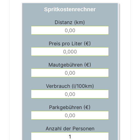
Spritkostenrechner
Distanz (km)
Preis pro Liter (€)
Mautgebühren (€)
Verbrauch (l/100km)
Parkgebühren (€)
Anzahl der Personen