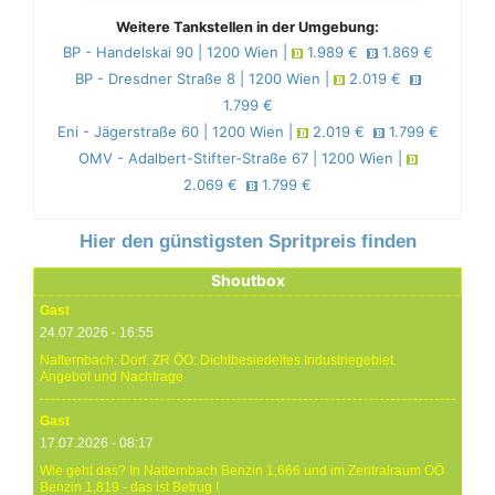
Weitere Tankstellen in der Umgebung:
BP - Handelskai 90 | 1200 Wien |
1.989 €
1.869 €
BP - Dresdner Straße 8 | 1200 Wien |
2.019 €
1.799 €
Eni - Jägerstraße 60 | 1200 Wien |
2.019 €
1.799 €
OMV - Adalbert-Stifter-Straße 67 | 1200 Wien |
2.069 €
1.799 €
Hier den günstigsten Spritpreis finden
Shoutbox
Gast
24.07.2026 - 16:55
Natternbach: Dorf. ZR ÖO: Dichtbesiedeltes Industriegebiet.
Angebot und Nachfrage
Gast
17.07.2026 - 08:17
Wie geht das? In Natternbach Benzin 1,666 und im Zentralraum OÖ
Benzin 1,819 - das ist Betrug !