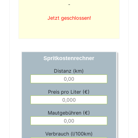
-
Jetzt geschlossen!
Spritkostenrechner
Distanz (km)
Preis pro Liter (€)
Mautgebühren (€)
Verbrauch (l/100km)