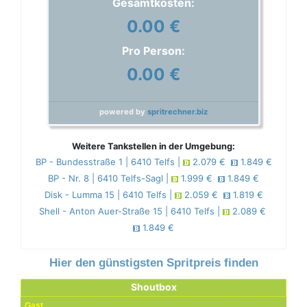
Gesamtkosten:
0.00 €
Pro Person:
0.00 €
powered by
spritrechner.biz
Weitere Tankstellen in der Umgebung:
BP - Bundesstraße 1 | 6410 Telfs |
2.079 €
1.849 €
BP - Nr. 8 | 6410 Telfs-Sagl |
1.999 €
1.849 €
Disk - Lumma 15 | 6410 Telfs |
2.059 €
1.819 €
Shell - Anton Auer-Straße 15 | 6410 Telfs |
2.089 €
1.849 €
Hier den günstigsten Spritpreis finden
Shoutbox
Gast