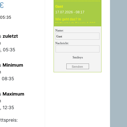
€
Gast
17.07.2026 - 08:17
 05:35
Wie geht das? In
Natternbach Benzin 1,666
und im Zentralraum OÖ
Name:
Benzin 1,819 - das ist
is
zuletzt
Betrug !
m
Nachricht:
Gast
, 05:35
17.07.2026 - 07:05
Smileys
Eure Preise eher
is
Minimum
Märchenstunde :-) Vorort nix
zu sehen !
m
, 08:35
Gast
24.06.2026 - 20:59
is
Maximum
24.06.26 20.00 Uhr OMV
Attnang: Der hier
m
angegebene Dieselpreis
mit 1,699 ist aktuell ein viel
, 12:35
höherer....
ttspreis:
Gast