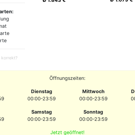
Ø 1.843 €
arten:
lung
mat
arte
rte
 korrekt?
Öffnungszeiten:
Dienstag
Mittwoch
D
59
00:00-23:59
00:00-23:59
0
Samstag
Sonntag
59
00:00-23:59
00:00-23:59
Jetzt geöffnet!