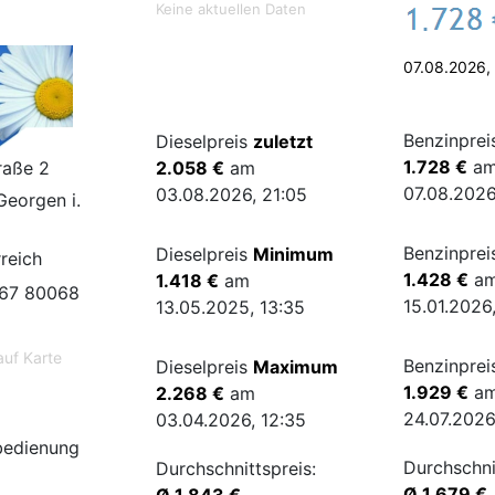
Keine aktuellen Daten
.
07.08.2026,
Benzinpre
Dieselpreis
zuletzt
1.728 €
a
raße 2
2.058 €
am
07.08.2026
03.08.2026, 21:05
Georgen i.
Benzinpre
Dieselpreis
Minimum
reich
1.428 €
a
1.418 €
am
67 80068
15.01.2026
13.05.2025, 13:35
auf Karte
Benzinpre
Dieselpreis
Maximum
1.929 €
a
2.268 €
am
24.07.2026
03.04.2026, 12:35
bedienung
Durchschni
Durchschnittspreis:
Ø 1.679 €