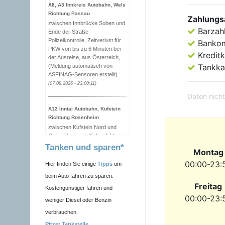
A8, A3 Innkreis Autobahn, Wels
Richtung Passau
Zahlungs
zwischen Innbrücke Suben und
Barzah
Ende der Straße
Polizeikontrolle, Zeitverlust für
Banko
PKW von bis zu 6 Minuten bei
Kreditk
der Ausreise, aus Österreich,
Tankka
(Meldung automatisch von
ASFINAG-Sensoren erstellt)
(07.08.2026 - 23:00:11)
Daten nicht
A12 Inntal Autobahn, Kufstein
Richtung Rosenheim
zwischen Kufstein Nord und
Grenzübergang Kiefersfelden
Polizeikontrolle, Zeitverlust für
Tanken und sparen*
Montag
PKW von bis zu 6 Minuten bei
der Ausreise, aus Österreich,
00:00-23:
Hier finden Sie einige
Tipps
um
(Meldung automatisch von
beim Auto fahren zu sparen.
ASFINAG-Sensoren erstellt)
Freitag
Kostengünstiger fahren und
(07.08.2026 - 22:00:11)
00:00-23:
weniger Diesel oder Benzin
verbrauchen.
A1 West Autobahn, Salzburg
Richtung Rosenheim
Pitzer Tankstelle