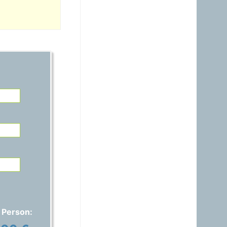
21.06.2026 - 14:54
warum ist das Benzin noch
immer So teuer, obwohl es
nur ein Nebenprodukt der
Raffinerie ist? Verschifft ihr
es noch immer zum Nulltarif
zu den USA?A?
Gast
15.06.2026 - 17:42
Auspreisung stimmt nicht,
ich habe 1,829€ anstatt
1,689€ bezahlt..
Gast
01.06.2026 - 20:48
warum ist das Benzin noch
immer fast gleich teuer wie
Diesel, obwohl das immer
nur ein Nebenprodukt ist
und wir davon genug
haben?
 Person:
Gast