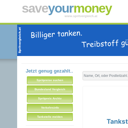
save
your
money
www.spritvergleich.at
Jetzt genug gezahlt..
Spritpreise suchen
Bundesland Vergleich
Spritpreis Archiv
Verkehrsinfo
Tankstelle melden
Tankst