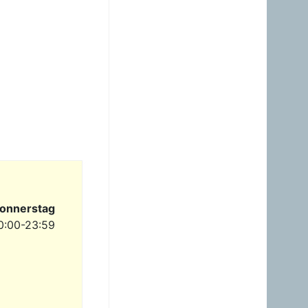
23.06.2026 - 23:24
Warum ist das Benzin noch
immer so überzogenen
hoch? Verteuert es
gefälligst in dem Land, das
diesen sinnlosen Krieg
angefangen hat!
Gast
23.06.2026 - 09:36
Benzinpreis passt
überhaupt nicht mehr
gegenüber Diesel! Hört auf
dieses Nebenprodukt an
die USA zu verschenken!
Gast
onnerstag
23.06.2026 - 08:35
0:00-23:59
zum Glück brauche ich
mein Auto nicht wirklich.
Hab heuer erst einmal
getankt. Sogar ein Pickerl
hab ich machen lassen -
keine Mängel, obwoh...
Gast