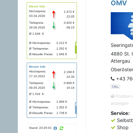
OMV
Diesel Info
Höchstpreis:
2.472 €
03.04.2026
22:05
Tiefstpreis:
0.820 €
29.06.2020
08:15
Ø 1.646 €
Ø Höchstpreise:
2.212 €
Seeringst
Ø Tiefstpreise:
1.282 €
4880 St. 
Ø Aktuelle Preise:
1.946 €
Attergau
Benzin Info
Oberöster
Höchstpreis:
2.199 €
17.10.2022
22:30
+43 76
Tiefstpreis:
0.869 €
CALL
09.05.2020
10:16
Ø 1.534 €
Position 
Ø Höchstpreise:
1.969 €
anzeigen
Ø Tiefstpreise:
1.302 €
Service:
Ø Aktuelle Preise:
1.738 €
Selbst
Shop
Stand: 23:25:01