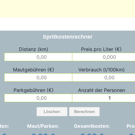
Spritkostenrechner
Distanz (km)
Preis pro Liter (€)
Mautgebühren (€)
Verbrauch (l/100km)
Parkgebühren (€)
Anzahl der Personen
Löschen
Berechnen
ten:
Maut/Parken:
Gesamtkosten:
Pro