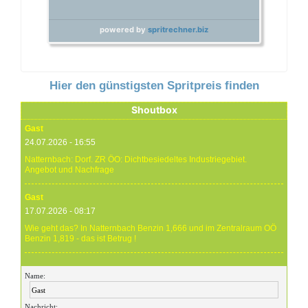
powered by
spritrechner.biz
Hier den günstigsten Spritpreis finden
Shoutbox
Gast
24.07.2026 - 16:55
Natternbach: Dorf. ZR ÖO: Dichtbesiedeltes Industriegebiet.
Angebot und Nachfrage
Gast
17.07.2026 - 08:17
Wie geht das? In Natternbach Benzin 1,666 und im Zentralraum OÖ
Benzin 1,819 - das ist Betrug !
Gast
Name:
17.07.2026 - 07:05
Eure Preise eher Märchenstunde :-) Vorort nix zu sehen !
Nachricht: