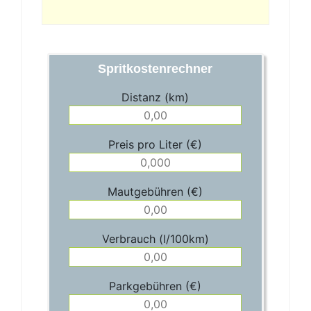
Spritkostenrechner
Distanz (km)
Preis pro Liter (€)
Mautgebühren (€)
Verbrauch (l/100km)
Parkgebühren (€)