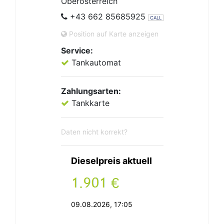
Oberösterreich
+43 662 85685925
CALL
Position auf Karte anzeigen
Service:
Tankautomat
Zahlungsarten:
Tankkarte
Daten nicht korrekt?
Dieselpreis aktuell
.
€
09.08.2026, 17:05