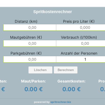
Spritkostenrechner
Distanz (km)
Preis pro Liter (€)
Mautgebühren (€)
Verbrauch (l/100km)
Parkgebühren (€)
Anzahl der Personen
Löschen
Berechnen
ten:
Maut/Parken:
Gesamtkosten:
Pro
 €
0.00 €
0.00 €
0
powered by
spritrechner.biz