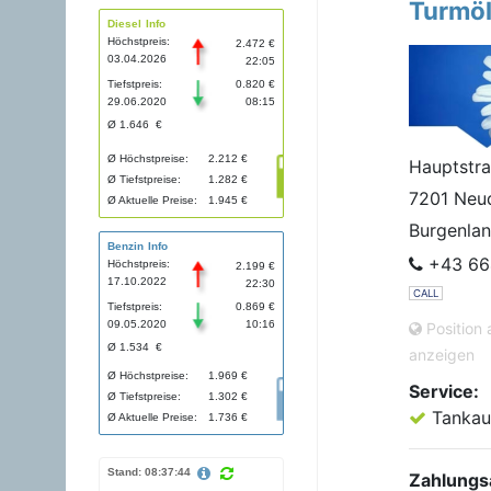
Turmöl
Diesel Info
Höchstpreis:
2.472 €
03.04.2026
22:05
Tiefstpreis:
0.820 €
29.06.2020
08:15
Ø 1.646 €
Ø Höchstpreise:
2.212 €
Hauptstr
Ø Tiefstpreise:
1.282 €
7201 Neud
Ø Aktuelle Preise:
1.945 €
Burgenla
Benzin Info
+43 66
Höchstpreis:
2.199 €
17.10.2022
22:30
CALL
Tiefstpreis:
0.869 €
09.05.2020
10:16
Position 
Ø 1.534 €
anzeigen
Ø Höchstpreise:
1.969 €
Service:
Ø Tiefstpreise:
1.302 €
Tankau
Ø Aktuelle Preise:
1.736 €
Stand: 08:37:44
Zahlungs