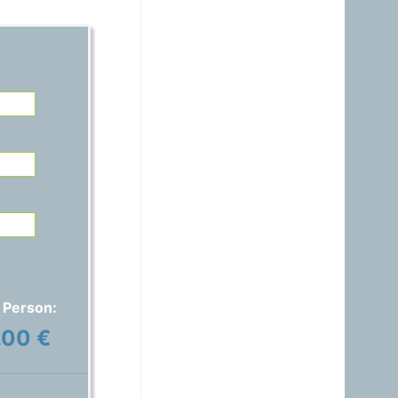
21.06.2026 - 14:54
warum ist das Benzin noch
immer So teuer, obwohl es
nur ein Nebenprodukt der
Raffinerie ist? Verschifft ihr
es noch immer zum Nulltarif
zu den USA?A?
Gast
15.06.2026 - 17:42
Auspreisung stimmt nicht,
ich habe 1,829€ anstatt
1,689€ bezahlt..
Gast
01.06.2026 - 20:48
warum ist das Benzin noch
immer fast gleich teuer wie
 Person:
Diesel, obwohl das immer
nur ein Nebenprodukt ist
.00 €
und wir davon genug
haben?
Gast