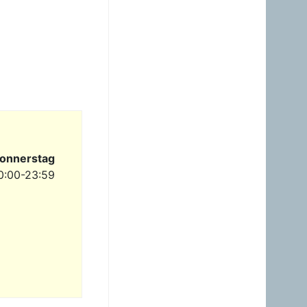
23.06.2026 - 23:24
Warum ist das Benzin noch
immer so überzogenen
hoch? Verteuert es
gefälligst in dem Land, das
diesen sinnlosen Krieg
angefangen hat!
Gast
23.06.2026 - 09:36
Benzinpreis passt
überhaupt nicht mehr
gegenüber Diesel! Hört auf
onnerstag
dieses Nebenprodukt an
die USA zu verschenken!
0:00-23:59
Gast
23.06.2026 - 08:35
zum Glück brauche ich
mein Auto nicht wirklich.
Hab heuer erst einmal
getankt. Sogar ein Pickerl
hab ich machen lassen -
keine Mängel, obwoh...
Gast