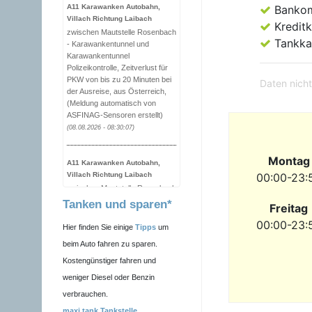
A11 Karawanken Autobahn,
Banko
Villach Richtung Laibach
Kreditk
zwischen Mautstelle Rosenbach
Tankka
- Karawankentunnel und
Karawankentunnel
Polizeikontrolle, Zeitverlust für
PKW von bis zu 20 Minuten bei
Daten nicht
der Ausreise, aus Österreich,
(Meldung automatisch von
ASFINAG-Sensoren erstellt)
(08.08.2026 - 08:30:07)
Montag
A11 Karawanken Autobahn,
Villach Richtung Laibach
00:00-23:
zwischen Mautstelle Rosenbach
- Karawankentunnel und
Tanken und sparen*
Freitag
Karawankentunnel
00:00-23:
Polizeikontrolle, Zeitverlust für
Hier finden Sie einige
Tipps
um
PKW von bis zu 20 Minuten bei
beim Auto fahren zu sparen.
der Ausreise, aus Österreich,
(Meldung automatisch von
Kostengünstiger fahren und
ASFINAG-Sensoren erstellt)
weniger Diesel oder Benzin
(08.08.2026 - 08:20:11)
verbrauchen.
maxi.tank Tankstelle