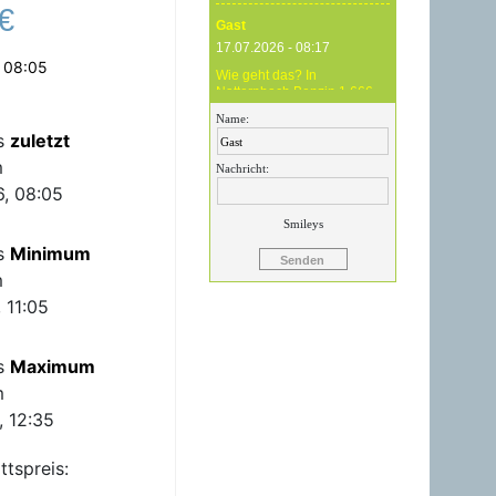
€
Gast
17.07.2026 - 08:17
 08:05
Wie geht das? In
Natternbach Benzin 1,666
und im Zentralraum OÖ
Name:
Benzin 1,819 - das ist
is
zuletzt
Betrug !
m
Nachricht:
Gast
, 08:05
17.07.2026 - 07:05
Smileys
Eure Preise eher
is
Minimum
Märchenstunde :-) Vorort nix
zu sehen !
m
 11:05
Gast
24.06.2026 - 20:59
is
Maximum
24.06.26 20.00 Uhr OMV
Attnang: Der hier
m
angegebene Dieselpreis
mit 1,699 ist aktuell ein viel
, 12:35
höherer....
ttspreis:
Gast