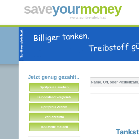
save
your
money
www.spritvergleich.at
Jetzt genug gezahlt..
Spritpreise suchen
Bundesland Vergleich
Spritpreis Archiv
Verkehrsinfo
Tankstelle melden
Tankst