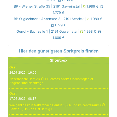
1.969 €
1.759 €
BP - Wiener Straße 35 | 2191 Gaweinstal |
1.989 €
1.779 €
BP Stiglechner - Antensee 3 | 2191 Schrick |
1.989 €
1.779 €
Genol - Bachzeile 1 | 2191 Gaweinstal |
1.998 €
1.609 €
Hier den günstigsten Spritpreis finden
Shoutbox
Gast
24.07.2026 - 16:55
Natternbach: Dorf. ZR ÖO: Dichtbesiedeltes Industriegebiet.
Angebot und Nachfrage
Gast
17.07.2026 - 08:17
Wie geht das? In Natternbach Benzin 1,666 und im Zentralraum OÖ
Benzin 1,819 - das ist Betrug !