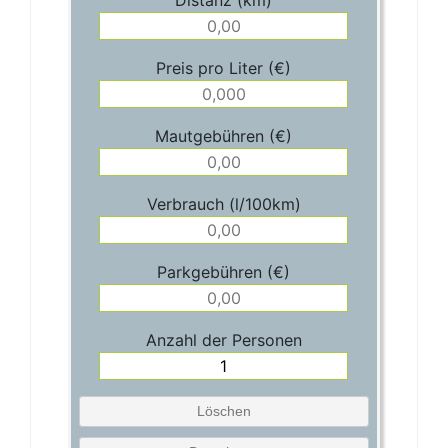
Distanz (km)
Preis pro Liter (€)
Mautgebühren (€)
Verbrauch (l/100km)
Parkgebühren (€)
Anzahl der Personen
Löschen