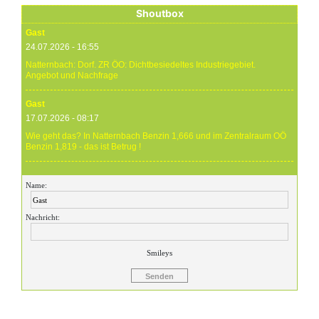
Shoutbox
Gast
24.07.2026 - 16:55
Natternbach: Dorf. ZR ÖO: Dichtbesiedeltes Industriegebiet.
Angebot und Nachfrage
Gast
17.07.2026 - 08:17
Wie geht das? In Natternbach Benzin 1,666 und im Zentralraum OÖ
Benzin 1,819 - das ist Betrug !
Gast
Name:
17.07.2026 - 07:05
Eure Preise eher Märchenstunde :-) Vorort nix zu sehen !
Nachricht:
Gast
24.06.2026 - 20:59
Smileys
24.06.26 20.00 Uhr OMV Attnang: Der hier angegebene Dieselpreis
mit 1,699 ist aktuell ein viel höherer....
Gast