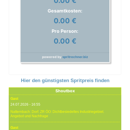
0.00 €
Gesamtkosten:
0.00 €
Pro Person:
0.00 €
powered by
spritrechner.biz
Hier den günstigsten Spritpreis finden
Shoutbox
Gast
24.07.2026 - 16:55
Natternbach: Dorf. ZR ÖO: Dichtbesiedeltes Industriegebiet.
Angebot und Nachfrage
Gast