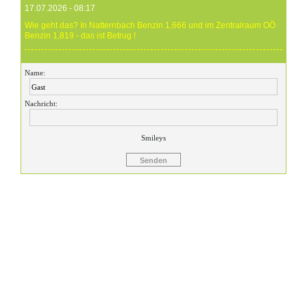
17.07.2026 - 08:17
Wie geht das? In Natternbach Benzin 1,666 und im Zentralraum OÖ
Benzin 1,819 - das ist Betrug !
Gast
Name:
17.07.2026 - 07:05
Eure Preise eher Märchenstunde :-) Vorort nix zu sehen !
Nachricht:
Gast
24.06.2026 - 20:59
Smileys
24.06.26 20.00 Uhr OMV Attnang: Der hier angegebene Dieselpreis
mit 1,699 ist aktuell ein viel höherer....
Gast
23.06.2026 - 23:24
Warum ist das Benzin noch immer so überzogenen hoch? Verteuert
es gefälligst in dem Land, das diesen sinnlosen Krieg angefangen
hat!
Gast
23.06.2026 - 09:36
Benzinpreis passt überhaupt nicht mehr gegenüber Diesel! Hört auf