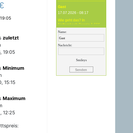
€
Gast
17.07.2026 - 08:17
 19:05
Wie geht das? In
Natternbach Benzin 1,666
und im Zentralraum OÖ
Name:
Benzin 1,819 - das ist
is
zuletzt
Betrug !
m
Nachricht:
Gast
, 19:05
17.07.2026 - 07:05
Smileys
Eure Preise eher
is
Minimum
Märchenstunde :-) Vorort nix
zu sehen !
m
, 15:15
Gast
24.06.2026 - 20:59
is
Maximum
24.06.26 20.00 Uhr OMV
Attnang: Der hier
m
angegebene Dieselpreis
mit 1,699 ist aktuell ein viel
, 12:25
höherer....
ttspreis:
Gast