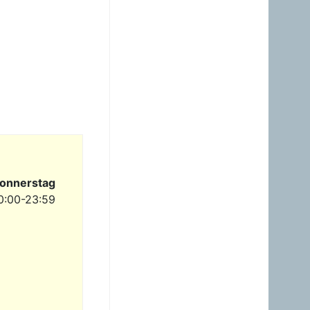
23.06.2026 - 23:24
Warum ist das Benzin noch
immer so überzogenen
hoch? Verteuert es
gefälligst in dem Land, das
diesen sinnlosen Krieg
angefangen hat!
Gast
23.06.2026 - 09:36
Benzinpreis passt
überhaupt nicht mehr
gegenüber Diesel! Hört auf
dieses Nebenprodukt an
die USA zu verschenken!
onnerstag
0:00-23:59
Gast
23.06.2026 - 08:35
zum Glück brauche ich
mein Auto nicht wirklich.
Hab heuer erst einmal
getankt. Sogar ein Pickerl
hab ich machen lassen -
keine Mängel, obwoh...
Gast