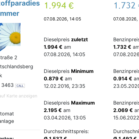
toffparadies
.
€
.
ammer
07.08.2026, 14:05
07.08.2026,
Dieselpreis
zuletzt
Benzinpre
1.994 €
am
1.732 €
a
07.08.2026, 14:05
07.08.2026
traße 2
tschlandsberg
Dieselpreis
Minimum
Benzinpre
k
0.879 €
am
0.914 €
a
 3463
12.02.2016, 23:35
23.05.2020
CALL
auf Karte anzeigen
Dieselpreis
Maximum
Benzinpre
2.195 €
am
2.069 €
a
tomat
03.04.2026, 13:05
15.06.2022
nlage
Durchschnittspreis:
Durchschni
arten:
Ø 1.537 €
Ø 1.492 €