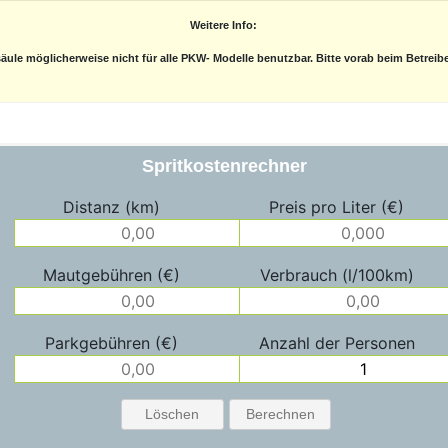
Weitere Info:
äule möglicherweise nicht für alle PKW- Modelle benutzbar. Bitte vorab beim Betreib
Spritkostenrechner
Distanz (km)
Preis pro Liter (€)
Mautgebühren (€)
Verbrauch (l/100km)
Parkgebühren (€)
Anzahl der Personen
Löschen
Berechnen