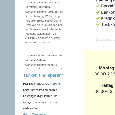
A1 West Autobahn, Salzburg
Barzah
Richtung Rosenheim
Banko
zwischen Knoten Salzburg und
Grenzübergang Walserberg
Kreditk
Polizeikontrolle, Zeitverlust für
Tankka
PKW von bis zu 6 Minuten bei
der Ausreise, aus Österreich,
(Meldung automatisch von
ASFINAG-Sensoren erstellt)
Daten nicht
(07.08.2026 - 19:10:01)
A12 Inntal Autobahn, Kufstein
Richtung Arlberg
zwischen Knoten Innsbruck-
Montag
Wilten und Reschen stockender
00:00-23:
Verkehr, Zeitverlust von bis zu
Tanken und sparen*
10 Minuten, zwischen km 73,0
und km 145,0 - gesamte
Hier finden Sie einige
Tipps
um
Freitag
aktuelle Fahrtdauer auf dem
beim Auto fahren zu sparen.
00:00-23:
Abschnitt 51 Minuten (Meldung
automatisch von ASFINAG-
Kostengünstiger fahren und
Sensoren erstellt)
weniger Diesel oder Benzin
(07.08.2026 - 19:00:11)
verbrauchen.
Genol Tankstelle