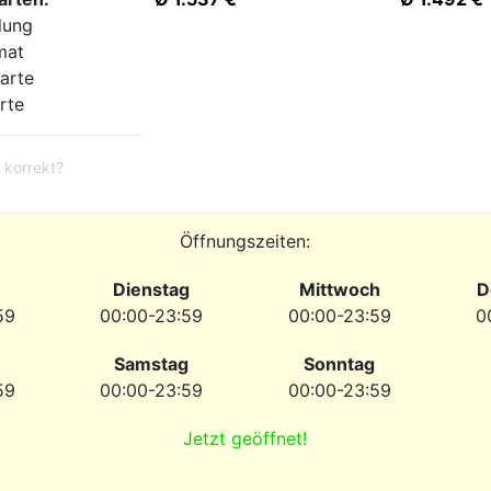
lung
mat
arte
rte
 korrekt?
Öffnungszeiten:
Dienstag
Mittwoch
D
59
00:00-23:59
00:00-23:59
0
Samstag
Sonntag
59
00:00-23:59
00:00-23:59
Jetzt geöffnet!