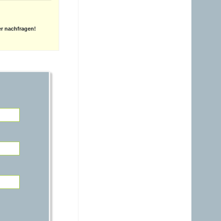
21.06.2026 - 14:54
warum ist das Benzin noch
immer So teuer, obwohl es
er nachfragen!
nur ein Nebenprodukt der
Raffinerie ist? Verschifft ihr
es noch immer zum Nulltarif
zu den USA?A?
Gast
15.06.2026 - 17:42
Auspreisung stimmt nicht,
ich habe 1,829€ anstatt
1,689€ bezahlt..
Gast
01.06.2026 - 20:48
warum ist das Benzin noch
immer fast gleich teuer wie
Diesel, obwohl das immer
nur ein Nebenprodukt ist
und wir davon genug
haben?
Gast