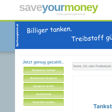
save
your
money
www.spritvergleich.at
Jetzt genug gezahlt..
Spritpreise suchen
Bundesland Vergleich
Spritpreis Archiv
Verkehrsinfo
Tankstelle melden
Tankst