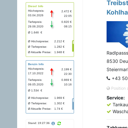
Treibs
Diesel Info
Kohlh
Höchstpreis:
2.472 €
03.04.2026
22:05
Tiefstpreis:
0.820 €
29.06.2020
08:15
Ø 1.646 €
Ø Höchstpreise:
2.212 €
Ø Tiefstpreise:
1.282 €
Radlpasss
Ø Aktuelle Preise:
1.948 €
8530 Deu
Benzin Info
Steiermar
Höchstpreis:
2.199 €
17.10.2022
22:30
+43 50
Tiefstpreis:
0.869 €
09.05.2020
10:16
Position 
Ø 1.534 €
Service:
Ø Höchstpreise:
1.969 €
Ø Tiefstpreise:
1.302 €
Tankau
Ø Aktuelle Preise:
1.74 €
Wascha
Stand: 19:27:36
Zahlungs