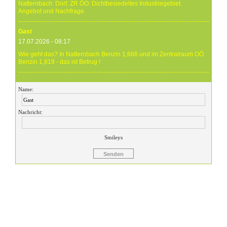
Natternbach: Dorf. ZR ÖO: Dichtbesiedeltes Industriegebiet.
Angebot und Nachfrage
Gast
17.07.2026 - 08:17
Wie geht das? In Natternbach Benzin 1,666 und im Zentralraum OÖ
Benzin 1,819 - das ist Betrug !
Gast
Name:
17.07.2026 - 07:05
Eure Preise eher Märchenstunde :-) Vorort nix zu sehen !
Nachricht:
Gast
24.06.2026 - 20:59
Smileys
24.06.26 20.00 Uhr OMV Attnang: Der hier angegebene Dieselpreis
mit 1,699 ist aktuell ein viel höherer....
Gast
23.06.2026 - 23:24
Warum ist das Benzin noch immer so überzogenen hoch? Verteuert
es gefälligst in dem Land, das diesen sinnlosen Krieg angefangen
hat!