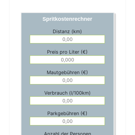
Spritkostenrechner
Distanz (km)
Preis pro Liter (€)
Mautgebühren (€)
Verbrauch (l/100km)
Parkgebühren (€)
Anzahl der Personen