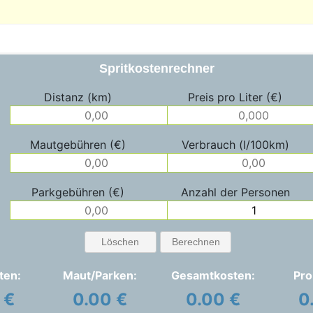
Spritkostenrechner
Distanz (km)
Preis pro Liter (€)
Mautgebühren (€)
Verbrauch (l/100km)
Parkgebühren (€)
Anzahl der Personen
Löschen
Berechnen
ten:
Maut/Parken:
Gesamtkosten:
Pro
 €
0.00 €
0.00 €
0