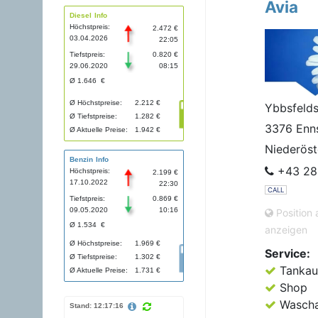
Avia
Diesel Info
Höchstpreis:
2.472 €
03.04.2026
22:05
Tiefstpreis:
0.820 €
29.06.2020
08:15
Ø 1.646 €
Ø Höchstpreise:
2.212 €
Ybbsfelds
Ø Tiefstpreise:
1.282 €
3376 Enn
Ø Aktuelle Preise:
1.942 €
Niederöst
Benzin Info
+43 28
Höchstpreis:
2.199 €
17.10.2022
22:30
CALL
Tiefstpreis:
0.869 €
09.05.2020
10:16
Position 
Ø 1.534 €
anzeigen
Ø Höchstpreise:
1.969 €
Service:
Ø Tiefstpreise:
1.302 €
Tankau
Ø Aktuelle Preise:
1.731 €
Shop
Wascha
Stand: 12:17:16