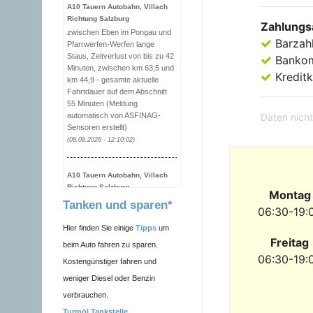
A10 Tauern Autobahn, Villach
Richtung Salzburg
Zahlungs
zwischen Eben im Pongau und
Barzah
Pfarrwerfen-Werfen lange
Staus, Zeitverlust von bis zu 42
Banko
Minuten, zwischen km 63,5 und
Kreditk
km 44,9 - gesamte aktuelle
Fahrtdauer auf dem Abschnitt
55 Minuten (Meldung
automatisch von ASFINAG-
Daten nicht
Sensoren erstellt)
(08.08.2026 - 12:10:02)
A10 Tauern Autobahn, Villach
Richtung Salzburg
Montag
zwischen Eben im Pongau und
Tanken und sparen*
06:30-19:
Pfarrwerfen-Werfen Stau,
Zeitverlust von bis zu 36
Hier finden Sie einige
Tipps
um
Minuten, zwischen km 63,5 und
Freitag
beim Auto fahren zu sparen.
km 44,9 - gesamte aktuelle
06:30-19:
Fahrtdauer auf dem Abschnitt
Kostengünstiger fahren und
50 Minuten (Meldung
weniger Diesel oder Benzin
automatisch von ASFINAG-
verbrauchen.
Sensoren erstellt)
(08.08.2026 - 12:00:11)
Turmöl Tankstelle