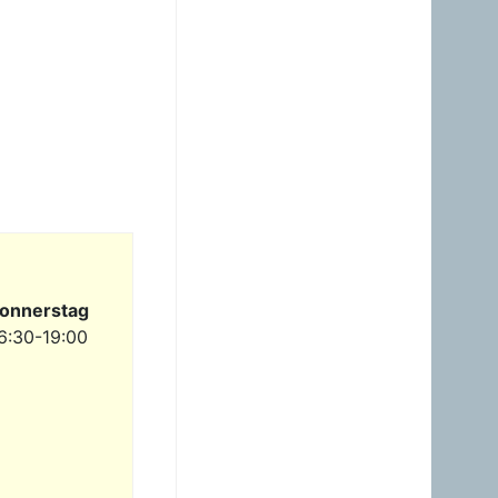
23.06.2026 - 23:24
Warum ist das Benzin noch
immer so überzogenen
hoch? Verteuert es
gefälligst in dem Land, das
diesen sinnlosen Krieg
angefangen hat!
Gast
23.06.2026 - 09:36
Benzinpreis passt
überhaupt nicht mehr
gegenüber Diesel! Hört auf
dieses Nebenprodukt an
die USA zu verschenken!
onnerstag
Gast
6:30-19:00
23.06.2026 - 08:35
zum Glück brauche ich
mein Auto nicht wirklich.
Hab heuer erst einmal
getankt. Sogar ein Pickerl
hab ich machen lassen -
keine Mängel, obwoh...
Gast