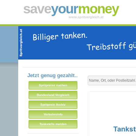
save
your
money
www.spritvergleich.at
Jetzt genug gezahlt..
Spritpreise suchen
Bundesland Vergleich
Spritpreis Archiv
Verkehrsinfo
Tankstelle melden
Tankst