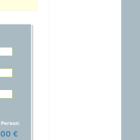
21.06.2026 - 14:54
warum ist das Benzin noch
immer So teuer, obwohl es
nur ein Nebenprodukt der
Raffinerie ist? Verschifft ihr
es noch immer zum Nulltarif
zu den USA?A?
Gast
15.06.2026 - 17:42
Auspreisung stimmt nicht,
ich habe 1,829€ anstatt
1,689€ bezahlt..
Gast
01.06.2026 - 20:48
warum ist das Benzin noch
immer fast gleich teuer wie
Diesel, obwohl das immer
nur ein Nebenprodukt ist
und wir davon genug
 Person:
haben?
.00 €
Gast