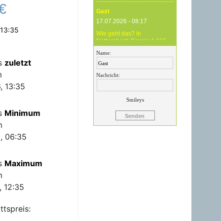
€
Gast
17.07.2026 - 08:17
 13:35
Wie geht das? In
Natternbach Benzin 1,666
und im Zentralraum OÖ
Name:
Benzin 1,819 - das ist
is
zuletzt
Betrug !
m
Nachricht:
Gast
, 13:35
17.07.2026 - 07:05
Smileys
Eure Preise eher
is
Minimum
Märchenstunde :-) Vorort nix
zu sehen !
m
, 06:35
Gast
24.06.2026 - 20:59
is
Maximum
24.06.26 20.00 Uhr OMV
Attnang: Der hier
m
angegebene Dieselpreis
mit 1,699 ist aktuell ein viel
, 12:35
höherer....
ttspreis:
Gast