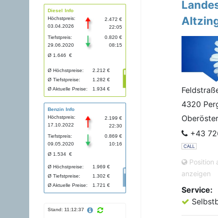
Lande
Diesel Info
Altzin
Höchstpreis:
2.472 €
03.04.2026
22:05
Tiefstpreis:
0.820 €
29.06.2020
08:15
Ø 1.646 €
Ø Höchstpreise:
2.212 €
Ø Tiefstpreise:
1.282 €
Feldstraß
Ø Aktuelle Preise:
1.934 €
4320 Per
Benzin Info
Oberöster
Höchstpreis:
2.199 €
17.10.2022
22:30
+43 72
Tiefstpreis:
0.869 €
09.05.2020
10:16
CALL
Ø 1.534 €
Position 
Ø Höchstpreise:
1.969 €
anzeigen
Ø Tiefstpreise:
1.302 €
Ø Aktuelle Preise:
1.721 €
Service:
Selbst
Stand: 11:12:37