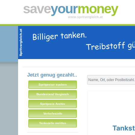
save
your
money
www.spritvergleich.at
Jetzt genug gezahlt..
Spritpreise suchen
Bundesland Vergleich
Spritpreis Archiv
Verkehrsinfo
Tankstelle melden
Tankst