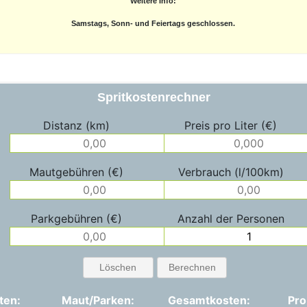
Weitere Info:
Samstags, Sonn- und Feiertags geschlossen.
Spritkostenrechner
Distanz (km)
Preis pro Liter (€)
Mautgebühren (€)
Verbrauch (l/100km)
Parkgebühren (€)
Anzahl der Personen
Löschen
Berechnen
ten:
Maut/Parken:
Gesamtkosten:
Pro