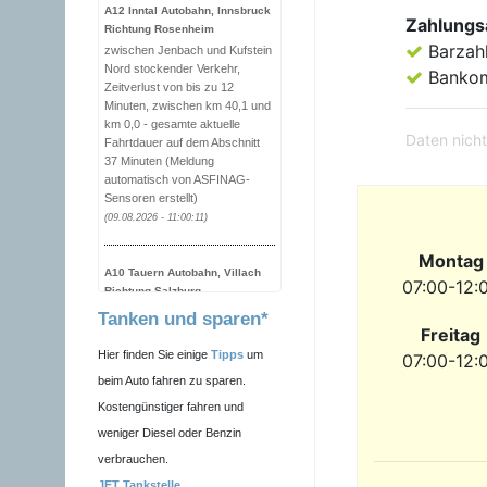
A12 Inntal Autobahn, Innsbruck
Zahlungs
Richtung Rosenheim
Barzah
zwischen Jenbach und Kufstein
Nord stockender Verkehr,
Banko
Zeitverlust von bis zu 12
Minuten, zwischen km 40,1 und
km 0,0 - gesamte aktuelle
Daten nicht
Fahrtdauer auf dem Abschnitt
37 Minuten (Meldung
automatisch von ASFINAG-
Sensoren erstellt)
(09.08.2026 - 11:00:11)
Montag
A10 Tauern Autobahn, Villach
07:00-12:
Richtung Salzburg
zwischen Helbersbergtunnel
Tanken und sparen*
und Grünwaldgrabenbrücke
Freitag
Stau, Blockabfertigung, bis
Hier finden Sie einige
Tipps
um
07:00-12:
09.08.2026 14:52 Uhr
beim Auto fahren zu sparen.
(09.08.2026 - 10:59:59)
Kostengünstiger fahren und
weniger Diesel oder Benzin
A11 Karawankentunnel, Laibach
verbrauchen.
- Villach
in Höhe Karawankentunnel in
JET Tankstelle