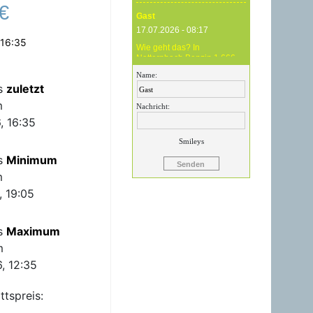
€
Gast
17.07.2026 - 08:17
 16:35
Wie geht das? In
Natternbach Benzin 1,666
und im Zentralraum OÖ
Name:
Benzin 1,819 - das ist
is
zuletzt
Betrug !
m
Nachricht:
Gast
, 16:35
17.07.2026 - 07:05
Smileys
Eure Preise eher
is
Minimum
Märchenstunde :-) Vorort nix
zu sehen !
m
, 19:05
Gast
24.06.2026 - 20:59
is
Maximum
24.06.26 20.00 Uhr OMV
Attnang: Der hier
m
angegebene Dieselpreis
mit 1,699 ist aktuell ein viel
, 12:35
höherer....
ttspreis:
Gast