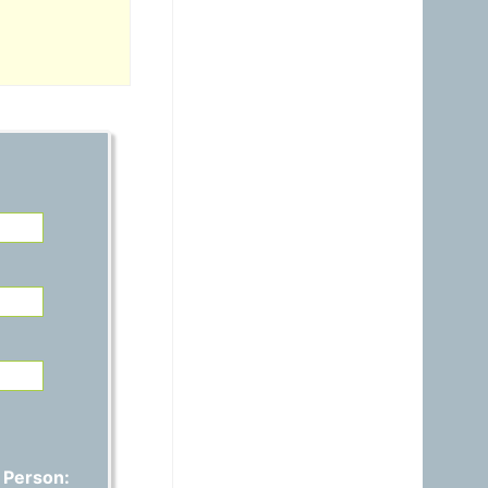
21.06.2026 - 14:54
warum ist das Benzin noch
immer So teuer, obwohl es
nur ein Nebenprodukt der
Raffinerie ist? Verschifft ihr
es noch immer zum Nulltarif
zu den USA?A?
Gast
15.06.2026 - 17:42
Auspreisung stimmt nicht,
ich habe 1,829€ anstatt
1,689€ bezahlt..
Gast
01.06.2026 - 20:48
warum ist das Benzin noch
immer fast gleich teuer wie
Diesel, obwohl das immer
nur ein Nebenprodukt ist
und wir davon genug
haben?
Gast
 Person: