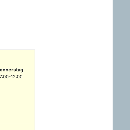
23.06.2026 - 23:24
Warum ist das Benzin noch
immer so überzogenen
hoch? Verteuert es
gefälligst in dem Land, das
diesen sinnlosen Krieg
angefangen hat!
Gast
23.06.2026 - 09:36
Benzinpreis passt
überhaupt nicht mehr
gegenüber Diesel! Hört auf
dieses Nebenprodukt an
onnerstag
die USA zu verschenken!
7:00-12:00
Gast
23.06.2026 - 08:35
zum Glück brauche ich
mein Auto nicht wirklich.
Hab heuer erst einmal
getankt. Sogar ein Pickerl
hab ich machen lassen -
keine Mängel, obwoh...
Gast