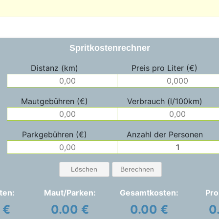
Spritkostenrechner
Distanz (km)
Preis pro Liter (€)
Mautgebühren (€)
Verbrauch (l/100km)
Parkgebühren (€)
Anzahl der Personen
Löschen
Berechnen
ten:
Maut/Parken:
Gesamtkosten:
Pro
 €
0.00 €
0.00 €
0