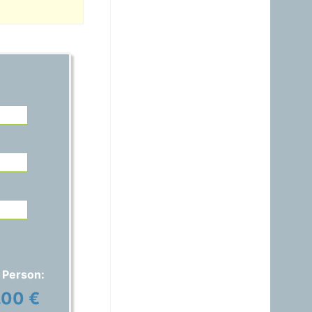
21.06.2026 - 14:54
warum ist das Benzin noch
immer So teuer, obwohl es
nur ein Nebenprodukt der
Raffinerie ist? Verschifft ihr
es noch immer zum Nulltarif
zu den USA?A?
Gast
15.06.2026 - 17:42
Auspreisung stimmt nicht,
ich habe 1,829€ anstatt
1,689€ bezahlt..
Gast
01.06.2026 - 20:48
warum ist das Benzin noch
immer fast gleich teuer wie
Diesel, obwohl das immer
nur ein Nebenprodukt ist
und wir davon genug
 Person:
haben?
.00 €
Gast