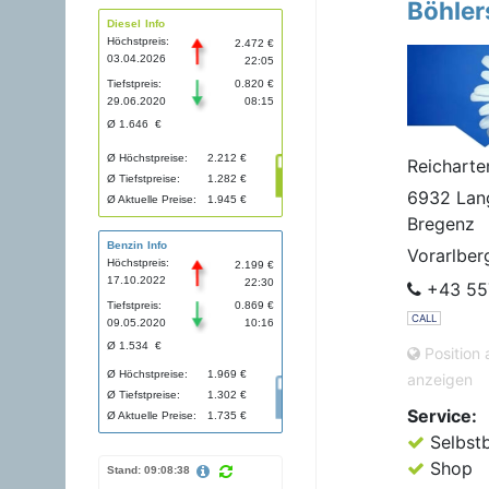
Böhler
Diesel Info
Höchstpreis:
2.472 €
03.04.2026
22:05
Tiefstpreis:
0.820 €
29.06.2020
08:15
Ø 1.646 €
Ø Höchstpreise:
2.212 €
Reicharte
Ø Tiefstpreise:
1.282 €
6932 Lan
Ø Aktuelle Preise:
1.945 €
Bregenz
Benzin Info
Vorarlber
Höchstpreis:
2.199 €
17.10.2022
22:30
+43 55
Tiefstpreis:
0.869 €
CALL
09.05.2020
10:16
Ø 1.534 €
Position 
Ø Höchstpreise:
1.969 €
anzeigen
Ø Tiefstpreise:
1.302 €
Service:
Ø Aktuelle Preise:
1.735 €
Selbst
Shop
Stand: 09:08:38