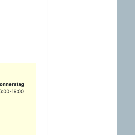
23.06.2026 - 23:24
Warum ist das Benzin noch
immer so überzogenen
hoch? Verteuert es
gefälligst in dem Land, das
diesen sinnlosen Krieg
angefangen hat!
Gast
23.06.2026 - 09:36
Benzinpreis passt
überhaupt nicht mehr
gegenüber Diesel! Hört auf
dieses Nebenprodukt an
die USA zu verschenken!
onnerstag
Gast
6:00-19:00
23.06.2026 - 08:35
zum Glück brauche ich
mein Auto nicht wirklich.
Hab heuer erst einmal
getankt. Sogar ein Pickerl
hab ich machen lassen -
keine Mängel, obwoh...
Gast