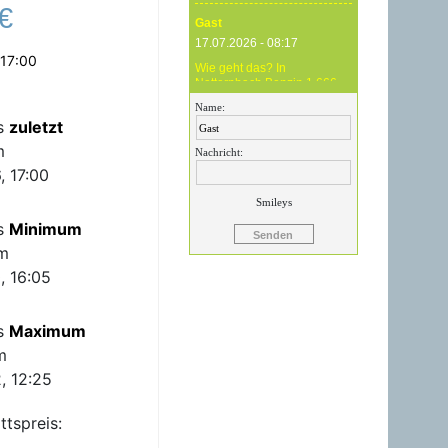
€
Gast
17.07.2026 - 08:17
 17:00
Wie geht das? In
Natternbach Benzin 1,666
und im Zentralraum OÖ
Name:
Benzin 1,819 - das ist
is
zuletzt
Betrug !
m
Nachricht:
Gast
, 17:00
17.07.2026 - 07:05
Smileys
Eure Preise eher
is
Minimum
Märchenstunde :-) Vorort nix
zu sehen !
m
, 16:05
Gast
24.06.2026 - 20:59
is
Maximum
24.06.26 20.00 Uhr OMV
Attnang: Der hier
m
angegebene Dieselpreis
mit 1,699 ist aktuell ein viel
, 12:25
höherer....
ttspreis:
Gast