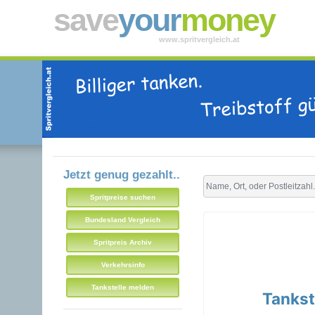
save
your
money
www.spritvergleich.at
Jetzt genug gezahlt..
Spritpreise suchen
Bundesland Vergleich
Spritpreis Archiv
Verkehrsinfo
Tankstelle melden
Tankst