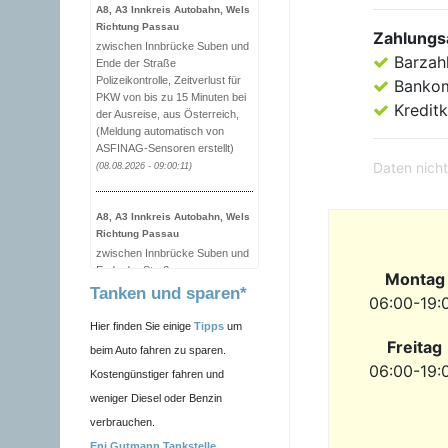
A8, A3 Innkreis Autobahn, Wels
Richtung Passau
Zahlungs
zwischen Innbrücke Suben und
Barzah
Ende der Straße
Polizeikontrolle, Zeitverlust für
Banko
PKW von bis zu 15 Minuten bei
Kreditk
der Ausreise, aus Österreich,
(Meldung automatisch von
ASFINAG-Sensoren erstellt)
Daten nicht
(08.08.2026 - 09:00:11)
A8, A3 Innkreis Autobahn, Wels
Richtung Passau
zwischen Innbrücke Suben und
Ende der Straße
Montag
Polizeikontrolle, Zeitverlust für
Tanken und sparen*
06:00-19:
PKW von bis zu 14 Minuten bei
der Ausreise, aus Österreich,
Hier finden Sie einige
Tipps
um
(Meldung automatisch von
Freitag
beim Auto fahren zu sparen.
ASFINAG-Sensoren erstellt)
06:00-19:
Kostengünstiger fahren und
(08.08.2026 - 08:50:01)
weniger Diesel oder Benzin
verbrauchen.
B179 Reutte Richtung Füssen
(D)
Eni Gutmann Tankstelle