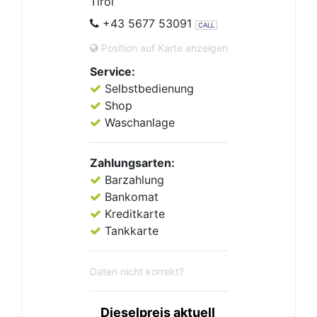
Tirol
+43 5677 53091
CALL
Position auf Karte anzeigen
Service:
Selbstbedienung
Shop
Waschanlage
Zahlungsarten:
Barzahlung
Bankomat
Kreditkarte
Tankkarte
Daten nicht korrekt?
Dieselpreis aktuell