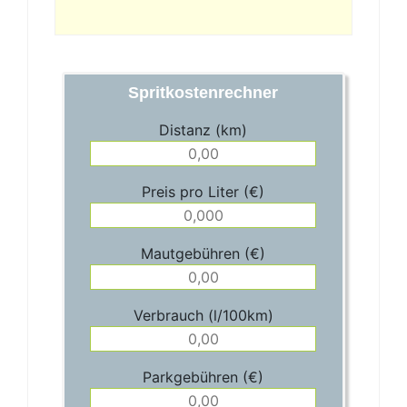
Spritkostenrechner
Distanz (km)
Preis pro Liter (€)
Mautgebühren (€)
Verbrauch (l/100km)
Parkgebühren (€)