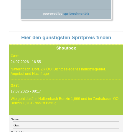
powered by
spritrechner.biz
Hier den günstigsten Spritpreis finden
Shoutbox
Gast
24.07.2026 - 16:55
Natternbach: Dorf. ZR ÖO: Dichtbesiedeltes Industriegebiet.
Angebot und Nachfrage
Gast
17.07.2026 - 08:17
Wie geht das? In Natternbach Benzin 1,666 und im Zentralraum OÖ
Benzin 1,819 - das ist Betrug !
Gast
Name:
17.07.2026 - 07:05
Eure Preise eher Märchenstunde :-) Vorort nix zu sehen !