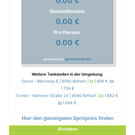
0.00 €
Gesamtkosten:
0.00 €
Pro Person:
0.00 €
powered by
spritrechner.biz
Weitere Tankstellen in der Umgebung:
Genol - Bahnweg 6 | 8580 Köflach |
1.899 €
1.739 €
Turmöl - Kärntner Straße 20 | 8580 Köflach |
1.882 €
1.648 €
Hier den günstigsten Spritpreis finden
Shoutbox