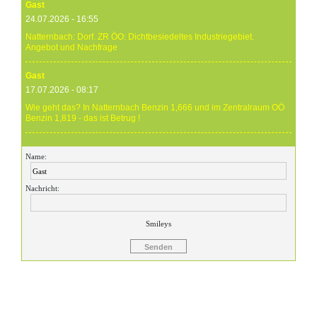
Gast
24.07.2026 - 16:55
Natternbach: Dorf. ZR ÖO: Dichtbesiedeltes Industriegebiet.
Angebot und Nachfrage
Gast
17.07.2026 - 08:17
Wie geht das? In Natternbach Benzin 1,666 und im Zentralraum OÖ
Benzin 1,819 - das ist Betrug !
Gast
Name:
17.07.2026 - 07:05
Eure Preise eher Märchenstunde :-) Vorort nix zu sehen !
Nachricht:
Gast
24.06.2026 - 20:59
Smileys
24.06.26 20.00 Uhr OMV Attnang: Der hier angegebene Dieselpreis
mit 1,699 ist aktuell ein viel höherer....
Gast
23.06.2026 - 23:24
Warum ist das Benzin noch immer so überzogenen hoch? Verteuert