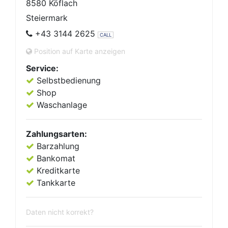
8580 Köflach
Steiermark
+43 3144 2625
CALL
Position auf Karte anzeigen
Service:
Selbstbedienung
Shop
Waschanlage
Zahlungsarten:
Barzahlung
Bankomat
Kreditkarte
Tankkarte
Daten nicht korrekt?